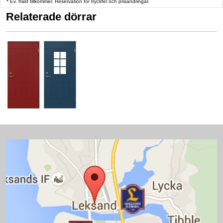
* Ev. frakt tillkommer. Reservation för tryckfel och prisändringar.
Relaterade dörrar