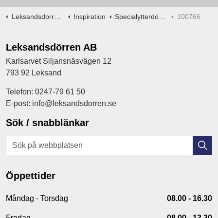
Leksandsdorren.se
Inspiration
Specialytterdörrar -ritningar
100766
Leksandsdörren AB
Karlsarvet Siljansnäsvägen 12
793 92 Leksand
Telefon: 0247-79 61 50
E-post: info@leksandsdorren.se
Sök / snabblänkar
Öppettider
Måndag - Torsdag
08.00 - 16.30
Fredag
08.00 - 13.30