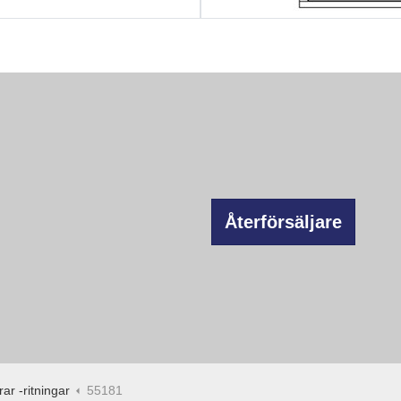
Återförsäljare
ar -ritningar
55181