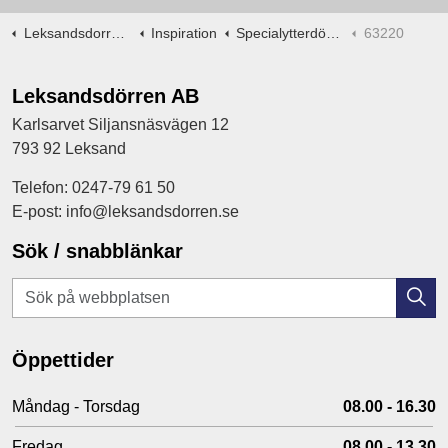
Leksandsdorren.se
Inspiration
Specialytterdörrar -ritningar
63220
Leksandsdörren AB
Karlsarvet Siljansnäsvägen 12
793 92 Leksand
Telefon: 0247-79 61 50
E-post: info@leksandsdorren.se
Sök / snabblänkar
Öppettider
Måndag - Torsdag
08.00 - 16.30
Fredag
08.00 - 13.30