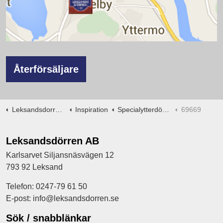
Återförsäljare
Leksandsdorren.se
Inspiration
Specialytterdörrar -ritningar
69669
Leksandsdörren AB
Karlsarvet Siljansnäsvägen 12
793 92 Leksand
Telefon: 0247-79 61 50
E-post: info@leksandsdorren.se
Sök / snabblänkar