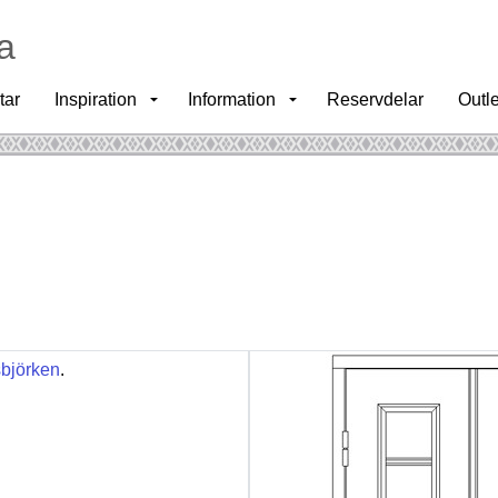
a
tar
Inspiration
Information
Reservdelar
Outle
sbjörken
.