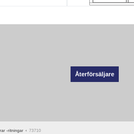
Återförsäljare
ar -ritningar
73710