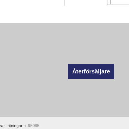
Återförsäljare
ar -ritningar
95085