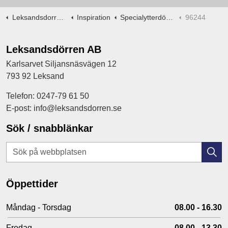
Leksandsdorren.se
Inspiration
Specialytterdörrar -ritningar
96244
Leksandsdörren AB
Karlsarvet Siljansnäsvägen 12
793 92 Leksand
Telefon: 0247-79 61 50
E-post: info@leksandsdorren.se
Sök / snabblänkar
Öppettider
Måndag - Torsdag
08.00 - 16.30
Fredag
08.00 - 13.30