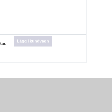
Lägg i kundvagn
kor.