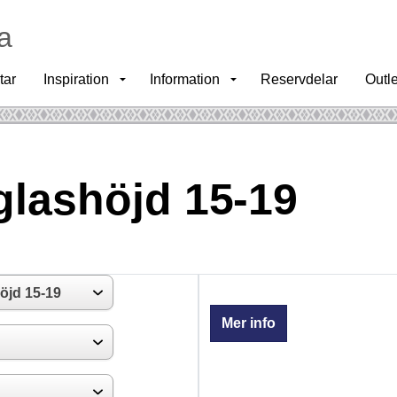
a
tar
Inspiration
Information
Reservdelar
Outle
 glashöjd 15-19
Mer info