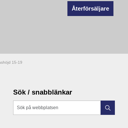
Återförsäljare
lashöjd 15-19
Sök / snabblänkar