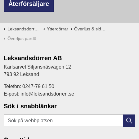
Återförsäljare
Leksandsdorren.se
Ytterdörrar
Överljus & sidoljus
Överljus pardörr teak med glas
Leksandsdörren AB
Karlsarvet Siljansnäsvägen 12
793 92 Leksand
Telefon: 0247-79 61 50
E-post: info@leksandsdorren.se
Sök / snabblänkar