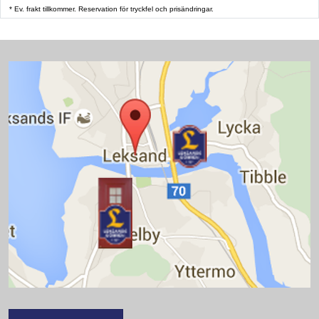
* Ev. frakt tillkommer. Reservation för tryckfel och prisändringar.