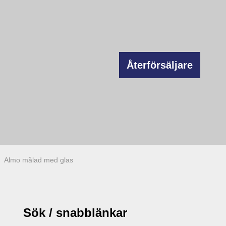
Återförsäljare
Almo målad med glas
Sök / snabblänkar