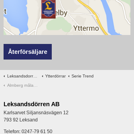
Återförsäljare
Leksandsdorren.se
Ytterdörrar
Serie Trend
Almberg målad med glas
Leksandsdörren AB
Karlsarvet Siljansnäsvägen 12
793 92 Leksand
Telefon: 0247-79 61 50