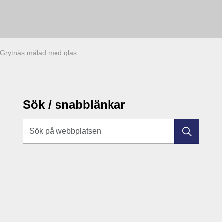
Grytnäs målad med glas
Sök / snabblänkar