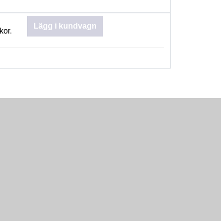
Lägg i kundvagn
kor.