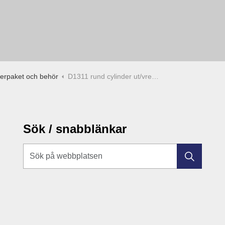
derpaket och behör
D1311 rund cylinder ut/vred in
Sök / snabblänkar