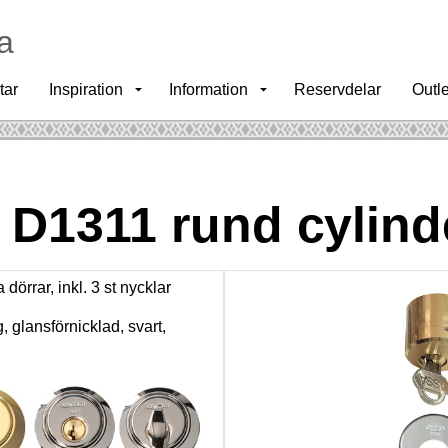
a
tar
Inspiration
Information
Reservdelar
Outle
 D1311 rund cylinde
örrar, inkl. 3 st nycklar
 glansförnicklad, svart,