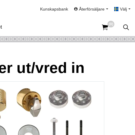
Kunskapsbank
Återförsäljare
Välj
(0)
t
r ut/vred in