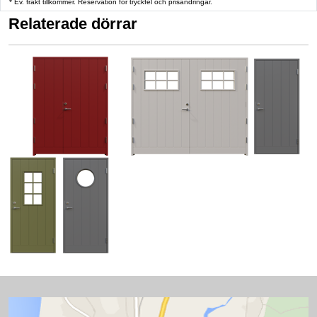
* Ev. frakt tillkommer. Reservation för tryckfel och prisändringar.
Relaterade dörrar