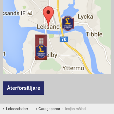
Återförsäljare
Leksandsdorren.se
Garageportar
Insjön målad